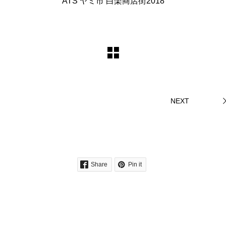
ATS ヤミ市 白楽商店街2018
NEXT
Share
Pin it