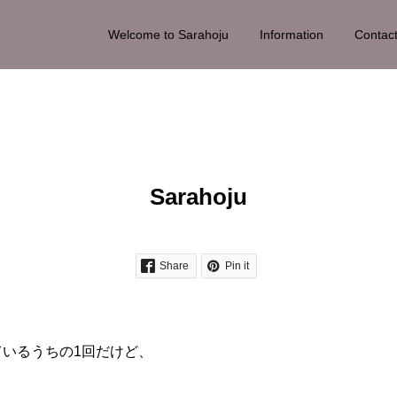
Welcome to Sarahoju
Information
Contac
Sarahoju
Share
Pin it
いるうちの1回だけど、